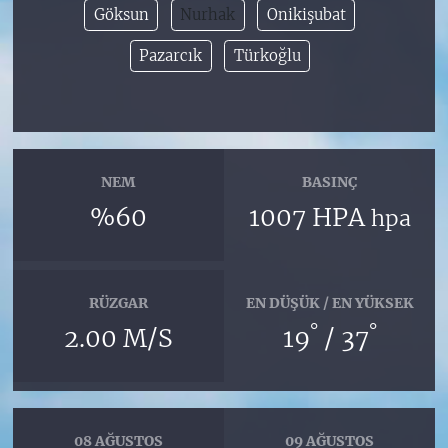
Göksun
Nurhak
Onikişubat
Pazarcık
Türkoğlu
NEM
BASINÇ
%60
1007 HPA
hpa
RÜZGAR
EN DÜŞÜK / EN YÜKSEK
°
°
2.00 M/S
19
/ 37
08 AĞUSTOS
09 AĞUSTOS