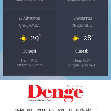
12 AĞUSTOS
13 AĞUSTOS
ÇARŞAMBA
PERŞEMBE
°
°
29
28
Güneşli
Güneşli
Nem: %37
Nem: %43
Rüzgar: 6.50 m/s
Rüzgar: 5.39 m/s
gaziantepdengecom, yepyeni temasıyla sizleri