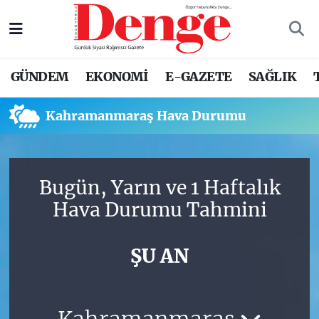
Nöbetçi Eczaneler
GÜNDEM
EKONOMİ
E-GAZETE
SAĞLIK
Hava Durumu
Kahramanmaraş Hava Durumu
Trafik Durumu
Süper Lig Puan Durumu ve Fikstür
Bugün, Yarın ve 1 Haftalık
Tüm Manşetler
Hava Durumu Tahmini
Son Dakika Haberleri
ŞU AN
Haber Arşivi
Kahramanmaraş