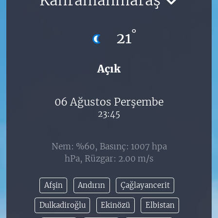
°
21
Açık
06 Ağustos Perşembe
23:45
Nem: %60, Basınç: 1007 hpa
hPa, Rüzgar: 2.00 m/s
Afşin
Andırın
Çağlayancerit
Dulkadiroğlu
Ekinözü
Elbistan