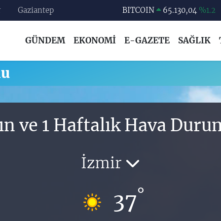
r
Gaziantep
BITCOIN
65.130,04
%1.2
DOLAR
47,7069
%0.17
GÜNDEM
EKONOMİ
E-GAZETE
SAĞLIK
EURO
55,0265
%0.01
STERLİN
64,1897
%0.02
mu
GRAM ALTIN
6618.49
%2.12
BİST100
13.887
%64
ın ve 1 Haftalık Hava Dur
İzmir
°
37