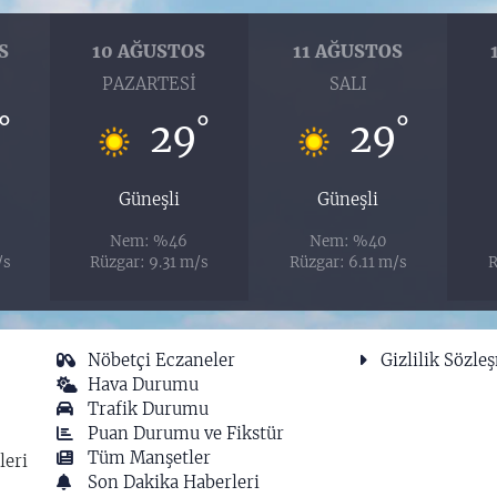
S
10 AĞUSTOS
11 AĞUSTOS
PAZARTESI
SALI
°
°
°
29
29
Güneşli
Güneşli
Nem: %46
Nem: %40
/s
Rüzgar: 9.31 m/s
Rüzgar: 6.11 m/s
R
Nöbetçi Eczaneler
Gizlilik Sözle
Hava Durumu
Trafik Durumu
Puan Durumu ve Fikstür
Tüm Manşetler
leri
Son Dakika Haberleri