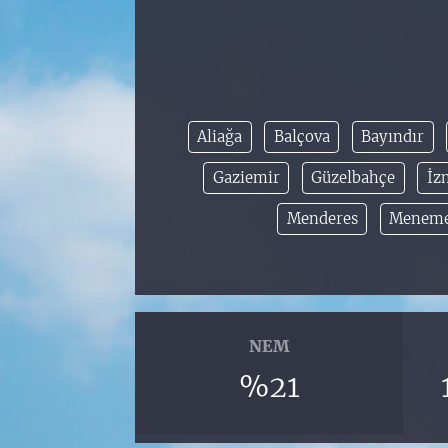
Aliağa
Balçova
Bayındır
Gaziemir
Güzelbahçe
İz
Menderes
Menem
NEM
%21