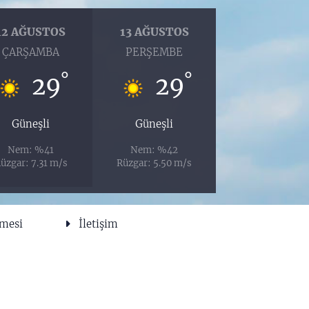
12 AĞUSTOS
13 AĞUSTOS
ÇARŞAMBA
PERŞEMBE
°
°
29
29
Güneşli
Güneşli
Nem: %41
Nem: %42
üzgar: 7.31 m/s
Rüzgar: 5.50 m/s
şmesi
İletişim