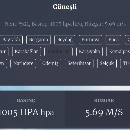
Güneşli
Nem: %21, Basınç: 1005 hpa hPa, Rüzgar: 5.69 m/s
Bayraklı
Bergama
Beydağ
Bornova
Buca
mir
Karabağlar
Karaburun
Karşıyaka
Kemalpaş
en
Narlıdere
Ödemiş
Seferihisar
Selçuk
Tir
BASINÇ
RÜZGAR
1005 HPA
5.69 M/S
hpa