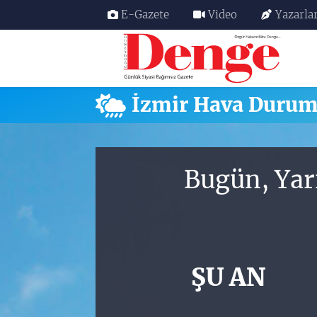
E-Gazete
Video
Yazarla
Nöbetçi Eczaneler
Hava Durumu
İzmir Hava Duru
Trafik Durumu
Süper Lig Puan Durumu ve Fikstür
Bugün, Yar
Tüm Manşetler
Son Dakika Haberleri
ŞU AN
Haber Arşivi