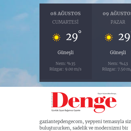
08 AĞUSTOS
09 AĞUSTO
CUMARTESI
PAZAR
°
29
29
Güneşli
Güneşli
Nem: %35
Nem: %43
Rüzgar: 9.00 m/s
Rüzgar: 7.50 m
gaziantepdengecom, yepyeni temasıyla siz
buluştururken, sadelik ve modernizmi bir