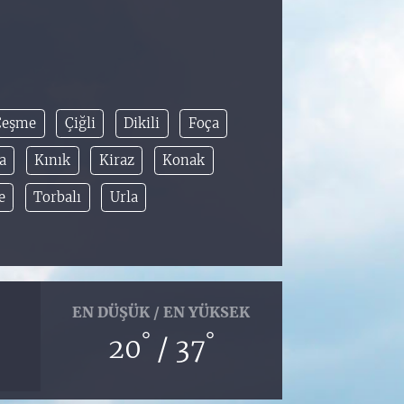
Çeşme
Çiğli
Dikili
Foça
a
Kınık
Kiraz
Konak
e
Torbalı
Urla
EN DÜŞÜK / EN YÜKSEK
°
°
20
/ 37