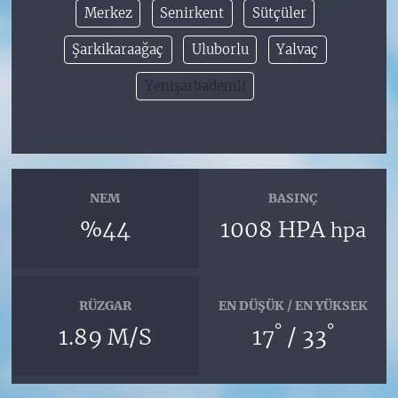
Merkez
Senirkent
Sütçüler
Şarkikaraağaç
Uluborlu
Yalvaç
Yenişarbademli
NEM
BASINÇ
%44
1008 HPA
hpa
RÜZGAR
EN DÜŞÜK / EN YÜKSEK
°
°
1.89 M/S
17
/ 33