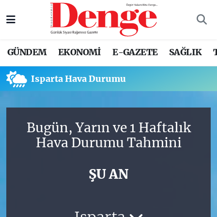
Nöbetçi Eczaneler
GÜNDEM
EKONOMİ
E-GAZETE
SAĞLIK
Hava Durumu
Isparta Hava Durumu
Trafik Durumu
Süper Lig Puan Durumu ve Fikstür
Bugün, Yarın ve 1 Haftalık
Tüm Manşetler
Hava Durumu Tahmini
Son Dakika Haberleri
ŞU AN
Haber Arşivi
Isparta