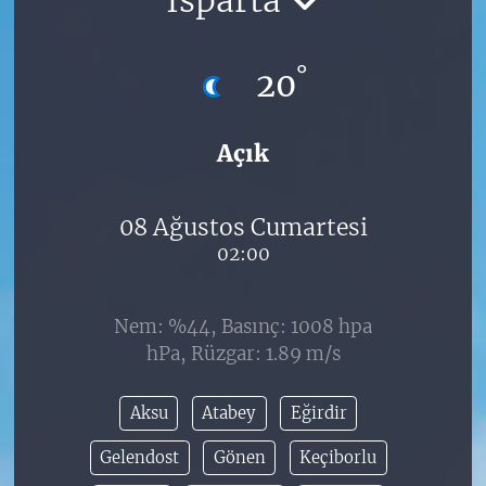
°
20
Açık
08 Ağustos Cumartesi
02:00
Nem: %44, Basınç: 1008 hpa
hPa, Rüzgar: 1.89 m/s
Aksu
Atabey
Eğirdir
Gelendost
Gönen
Keçiborlu