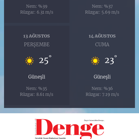
Nem: %39
Nem: %37
Rüzgar: 6.31 m/s
Rüzgar: 5.69 m/s
13 AĞUSTOS
14 AĞUSTOS
PERŞEMBE
CUMA
°
°
25
23
Güneşli
Güneşli
Nem: %35
Nem: %36
Rüzgar: 8.61 m/s
Rüzgar: 7.19 m/s