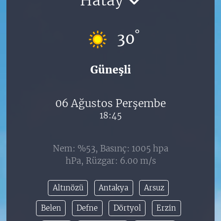
°
30
Güneşli
06 Ağustos Perşembe
18:45
Nem: %53, Basınç: 1005 hpa
hPa, Rüzgar: 6.00 m/s
Altınözü
Antakya
Arsuz
Belen
Defne
Dörtyol
Erzin