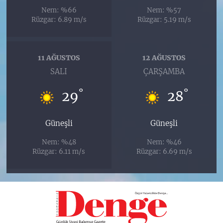
Nem: %66
Nem: %57
Rüzgar: 6.89 m/s
Rüzgar: 5.19 m/s
11 AĞUSTOS
12 AĞUSTOS
SALI
ÇARŞAMBA
°
°
29
28
Güneşli
Güneşli
Nem: %48
Nem: %46
Rüzgar: 6.11 m/s
Rüzgar: 6.69 m/s