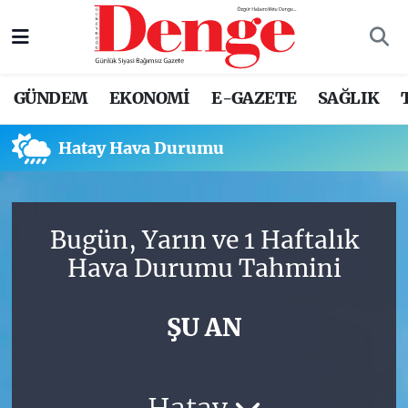
Nöbetçi Eczaneler
GÜNDEM
EKONOMİ
E-GAZETE
SAĞLIK
Hava Durumu
Hatay Hava Durumu
Trafik Durumu
Süper Lig Puan Durumu ve Fikstür
Bugün, Yarın ve 1 Haftalık
Tüm Manşetler
Hava Durumu Tahmini
Son Dakika Haberleri
ŞU AN
Haber Arşivi
Hatay