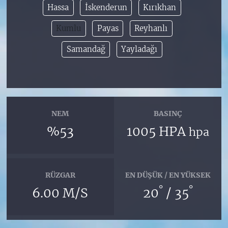
Hassa
İskenderun
Kırıkhan
Kumlu
Payas
Reyhanlı
Samandağ
Yayladağı
NEM
BASINÇ
%53
1005 HPA
hpa
RÜZGAR
EN DÜŞÜK / EN YÜKSEK
°
°
6.00 M/S
20
/ 35