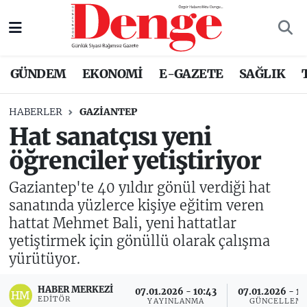
Nöbetçi Eczaneler
GÜNDEM
EKONOMİ
E-GAZETE
SAĞLIK
Hava Durumu
HABERLER
GAZIANTEP
Trafik Durumu
Hat sanatçısı yeni
öğrenciler yetiştiriyor
Süper Lig Puan Durumu ve Fikstür
Gaziantep'te 40 yıldır gönül verdiği hat
Tüm Manşetler
sanatında yüzlerce kişiye eğitim veren
hattat Mehmet Bali, yeni hattatlar
Son Dakika Haberleri
yetiştirmek için gönüllü olarak çalışma
yürütüyor.
Haber Arşivi
HABER MERKEZI
07.01.2026 - 10:43
07.01.2026 - 12
EDITÖR
YAYINLANMA
GÜNCELLEM