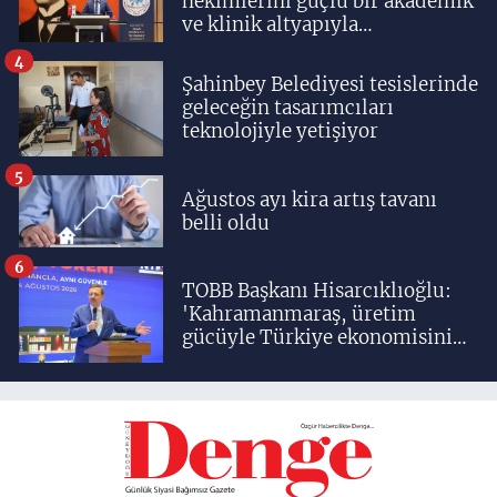
hekimlerini güçlü bir akademik
ve klinik altyapıyla
yetiştiriyoruz'
4
Şahinbey Belediyesi tesislerinde
geleceğin tasarımcıları
teknolojiyle yetişiyor
5
Ağustos ayı kira artış tavanı
belli oldu
6
TOBB Başkanı Hisarcıklıoğlu:
'Kahramanmaraş, üretim
gücüyle Türkiye ekonomisinin
lokomotif şehirlerinden
birisidir'