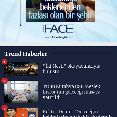
Trend Haberler
1
"İki Nesil" okuyucularıyla
buluştu
2
TOBB Kütahya OSB Meslek
Lisesi'nin geleceği masaya
yatırıldı
3
Rektör Demir: 'Geleceğin