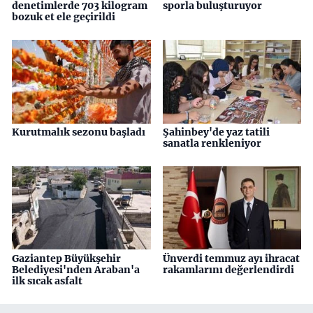
denetimlerde 703 kilogram
sporla buluşturuyor
bozuk et ele geçirildi
Kurutmalık sezonu başladı
Şahinbey'de yaz tatili
sanatla renkleniyor
Gaziantep Büyükşehir
Ünverdi temmuz ayı ihracat
Belediyesi'nden Araban'a
rakamlarını değerlendirdi
ilk sıcak asfalt