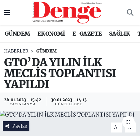
Nöbetçi Eczaneler
GÜNDEM
EKONOMİ
E-GAZETE
SAĞLIK
Hava Durumu
HABERLER
GÜNDEM
Trafik Durumu
GTO’DA YILIN İLK
MECLİS TOPLANTISI
Süper Lig Puan Durumu ve Fikstür
YAPILDI
Tüm Manşetler
26.01.2023 - 15:42
30.01.2023 - 14:13
Son Dakika Haberleri
YAYINLANMA
GÜNCELLEME
Haber Arşivi
Paylaş
-
+
A
A