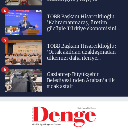
4
TOBB Başkanı Hisarcıklıoğlu:
'Kahramanmaraş, üretim
gücüyle Türkiye ekonomisinin
lokomotif şehirlerinden
birisidir'
5
TOBB Başkanı Hisarcıklıoğlu:
'Ortak akıldan uzaklaşmadan
ülkemizi daha ileriye
taşıyacağız'
6
Gaziantep Büyükşehir
Belediyesi'nden Araban'a ilk
sıcak asfalt