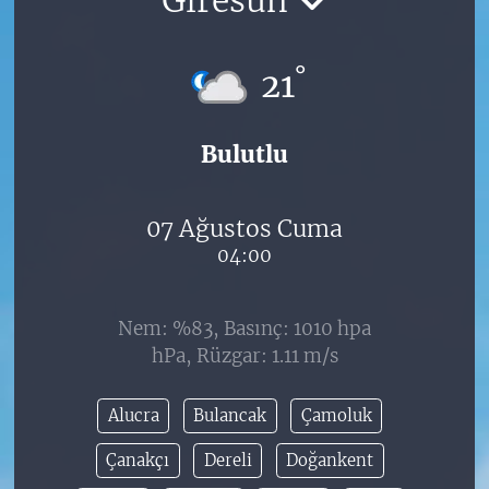
°
21
Bulutlu
07 Ağustos Cuma
04:00
Nem: %83, Basınç: 1010 hpa
hPa, Rüzgar: 1.11 m/s
Alucra
Bulancak
Çamoluk
Çanakçı
Dereli
Doğankent