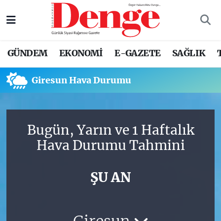
Nöbetçi Eczaneler
GÜNDEM
EKONOMİ
E-GAZETE
SAĞLIK
Hava Durumu
Giresun Hava Durumu
Trafik Durumu
Süper Lig Puan Durumu ve Fikstür
Bugün, Yarın ve 1 Haftalık
Tüm Manşetler
Hava Durumu Tahmini
Son Dakika Haberleri
ŞU AN
Haber Arşivi
Giresun