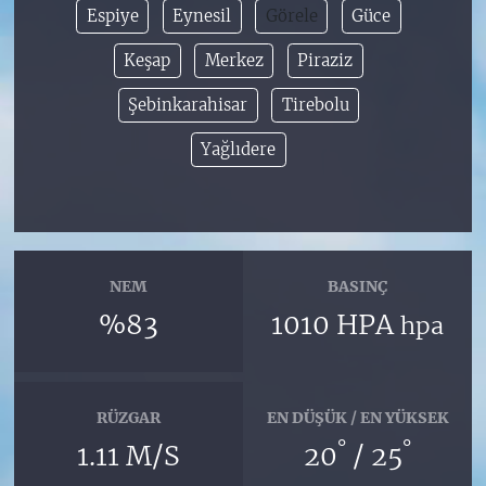
Espiye
Eynesil
Görele
Güce
Keşap
Merkez
Piraziz
Şebinkarahisar
Tirebolu
Yağlıdere
NEM
BASINÇ
%83
1010 HPA
hpa
RÜZGAR
EN DÜŞÜK / EN YÜKSEK
°
°
1.11 M/S
20
/ 25