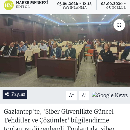
HABER MERKEZI
03.06.2026 - 18:14
04.06.2026 - 1
EDITÖR
YAYINLANMA
GÜNCELLEM
Paylaş
-
+
A
A
Gaziantep'te, 'Siber Güvenlikte Güncel
Tehditler ve Çözümler' bilgilendirme
toplantısı düzenlendi. Toplantıda, siber