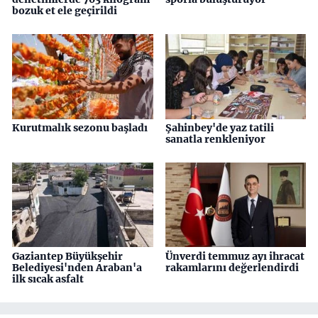
bozuk et ele geçirildi
Kurutmalık sezonu başladı
Şahinbey'de yaz tatili
sanatla renkleniyor
Gaziantep Büyükşehir
Ünverdi temmuz ayı ihracat
Belediyesi'nden Araban'a
rakamlarını değerlendirdi
ilk sıcak asfalt