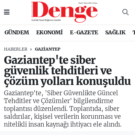
Nöbetçi Eczaneler
GÜNDEM
EKONOMİ
E-GAZETE
SAĞLIK
Hava Durumu
HABERLER
GAZIANTEP
Trafik Durumu
Gaziantep'te siber
güvenlik tehditleri ve
Süper Lig Puan Durumu ve Fikstür
çözüm yolları konuşuldu
Tüm Manşetler
Gaziantep'te, 'Siber Güvenlikte Güncel
Son Dakika Haberleri
Tehditler ve Çözümler' bilgilendirme
toplantısı düzenlendi. Toplantıda, siber
Haber Arşivi
saldırılar, kişisel verilerin korunması ve
nitelikli insan kaynağı ihtiyacı ele alındı.