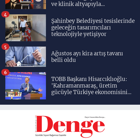
ve klinik altyapıyla
yetiştiriyoruz'
4
Şahinbey Belediyesi tesislerinde
geleceğin tasarımcıları
teknolojiyle yetişiyor
5
Ağustos ayı kira artış tavanı
belli oldu
6
TOBB Başkanı Hisarcıklıoğlu:
'Kahramanmaraş, üretim
gücüyle Türkiye ekonomisinin
lokomotif şehirlerinden
birisidir'