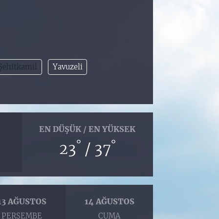
Şehitkamil
Yavuzeli
EN DÜŞÜK / EN YÜKSEK
°
°
23
/ 37
13 AĞUSTOS
14 AĞUSTOS
PERŞEMBE
CUMA