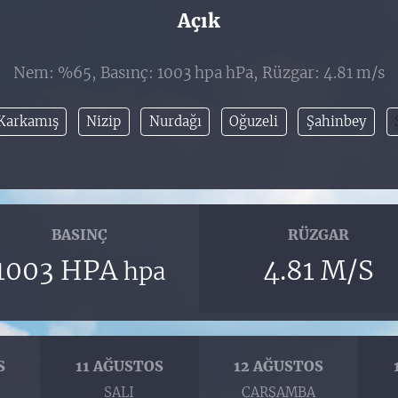
Açık
Nem: %65, Basınç: 1003 hpa hPa, Rüzgar: 4.81 m/s
Karkamış
Nizip
Nurdağı
Oğuzeli
Şahinbey
BASINÇ
RÜZGAR
1003 HPA
4.81 M/S
hpa
S
11 AĞUSTOS
12 AĞUSTOS
SALI
ÇARŞAMBA