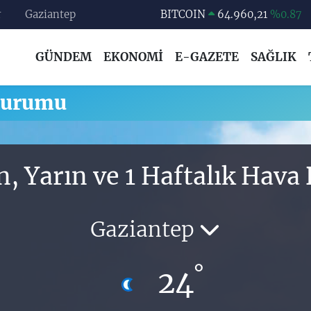
r
Gaziantep
BITCOIN
64.960,21
%0.87
DOLAR
47,7436
%0.18
GÜNDEM
EKONOMİ
E-GAZETE
SAĞLIK
EURO
55,2510
%0.32
STERLİN
64,4811
%0.38
Durumu
GRAM ALTIN
6660.55
%0.03
BİST100
13.779
%-14
n, Yarın ve 1 Haftalık Hav
Gaziantep
°
24