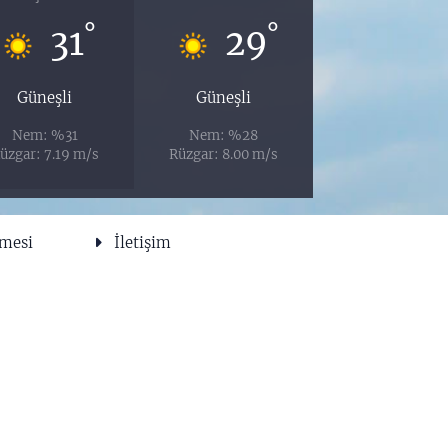
°
°
31
29
Güneşli
Güneşli
Nem: %31
Nem: %28
üzgar: 7.19 m/s
Rüzgar: 8.00 m/s
şmesi
İletişim