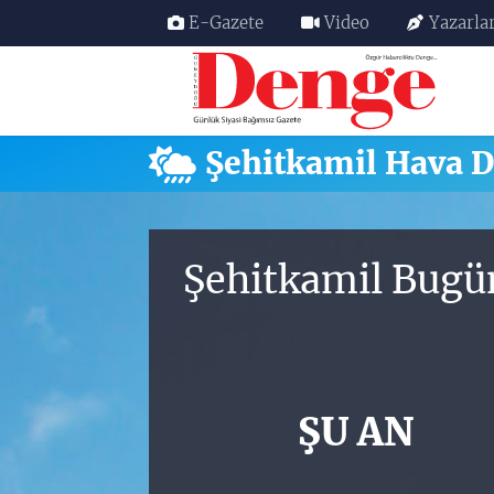
E-Gazete
Video
Yazarla
Nöbetçi Eczaneler
Hava Durumu
Şehitkamil Hava 
Trafik Durumu
Süper Lig Puan Durumu ve Fikstür
Şehitkamil Bugü
Tüm Manşetler
Son Dakika Haberleri
ŞU AN
Haber Arşivi