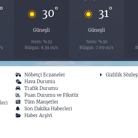
°
°
°
30
31
Güneşli
Güneşli
Nem: %33
Nem: %30
/s
Rüzgar: 8.39 m/s
Rüzgar: 7.69 m/s
R
Nöbetçi Eczaneler
Gizlilik Sözle
Hava Durumu
Trafik Durumu
Puan Durumu ve Fikstür
Tüm Manşetler
leri
Son Dakika Haberleri
Haber Arşivi