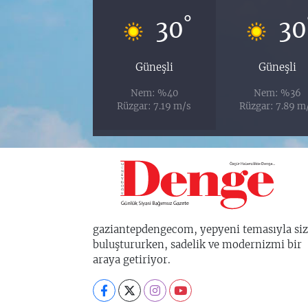
°
30
30
Güneşli
Güneşli
Nem: %40
Nem: %36
Rüzgar: 7.19 m/s
Rüzgar: 7.89 m
gaziantepdengecom, yepyeni temasıyla siz
buluştururken, sadelik ve modernizmi bir
araya getiriyor.