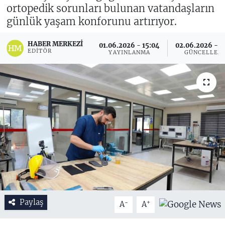
ortopedik sorunları bulunan vatandaşların
günlük yaşam konforunu artırıyor.
HABER MERKEZI
01.06.2026 - 15:04
02.06.2026 - 1
EDITÖR
YAYINLANMA
GÜNCELLEM
Paylaş
-
+
A
A