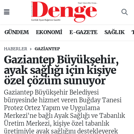
Nöbetçi Eczaneler
GÜNDEM
EKONOMİ
E-GAZETE
SAĞLIK
Hava Durumu
HABERLER
GAZIANTEP
Trafik Durumu
Gaziantep Büyükşehir,
ayak sağlığı için kişiye
Süper Lig Puan Durumu ve Fikstür
özel çözüm sunuyor
Tüm Manşetler
Gaziantep Büyükşehir Belediyesi
Son Dakika Haberleri
bünyesinde hizmet veren Buğday Tanesi
Protez Ortez Yapım ve Uygulama
Haber Arşivi
Merkezi'ne bağlı Ayak Sağlığı ve Tabanlık
Üretim Merkezi, kişiye özel tabanlık
üretimiyle ayak sağlığını destekleyerek