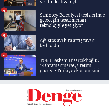
ve klinik altyapıyla
yetiştiriyoruz'
4
Şahinbey Belediyesi tesislerinde
geleceğin tasarımcıları
teknolojiyle yetişiyor
5
Ağustos ayı kira artış tavanı
belli oldu
6
TOBB Başkanı Hisarcıklıoğlu:
'Kahramanmaraş, üretim
gücüyle Türkiye ekonomisinin
lokomotif şehirlerinden
birisidir'