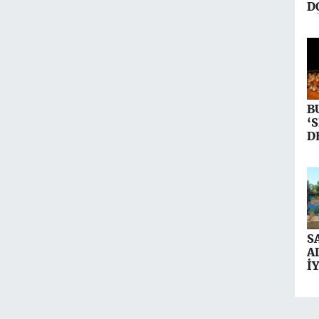
D
Y
B
‘
D
S
A
İ