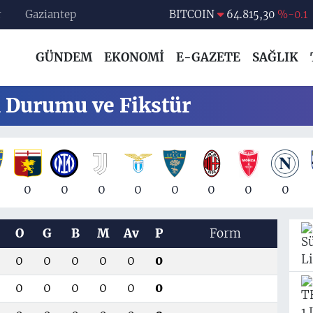
r
Gaziantep
DOLAR
47,7436
%0.18
EURO
55,2510
%0.32
GÜNDEM
EKONOMİ
E-GAZETE
SAĞLIK
STERLİN
64,4811
%0.38
GRAM ALTIN
6660.55
%0
n Durumu ve Fikstür
BİST100
13.779
%-14
0
0
0
0
0
0
0
0
O
G
B
M
Av
P
Form
0
0
0
0
0
0
0
0
0
0
0
0