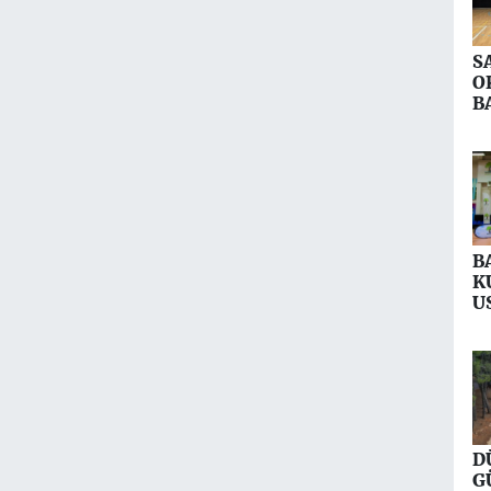
S
O
B
T
İ
B
K
U
Y
D
G