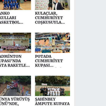
ANKO
KULAÇLAR,
KULLARI
CUMHURİYET
ASKETBOL
COŞKUSUYLA
AKIMI İL
ATILDI
KİNCİSİ OLDU
ADMİNTON
POTADA
UPASI’NDA
CUMHURİYET
STA RAKETLER
KUPASI
ARIŞTI
SAHİPLERİNİ
BULDU
ÜNYA YÜRÜYÜŞ
ŞAHİNBEY
ÜNÜ’NDE,
AMPUTE KUPAYA