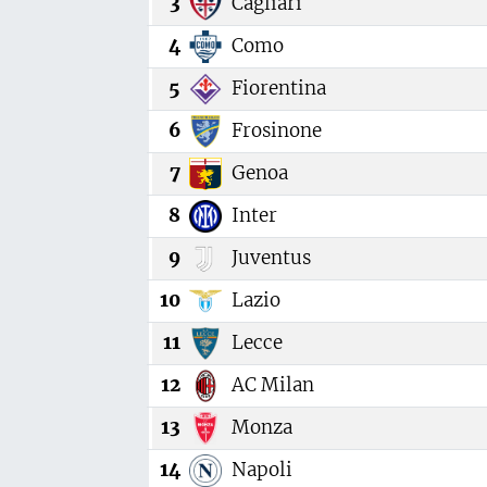
3
Cagliari
4
Como
5
Fiorentina
6
Frosinone
7
Genoa
8
Inter
9
Juventus
10
Lazio
11
Lecce
12
AC Milan
13
Monza
14
Napoli