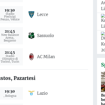
19:30
Lecce
Stadio
Pierluigi
Penzo, Venice
21:45
Sassuolo
New Balance
Arena,
Bergamo
21:45
AC Milan
Stadio
Olimpico di
Torino, Turin
S
stos, Pazartesi
19:30
Lazio
B
, Bologna
b
ba