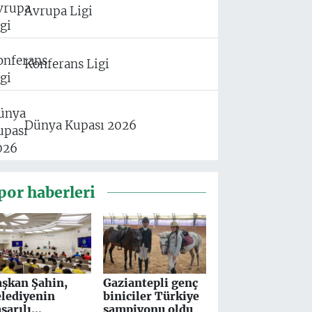
Avrupa Ligi
Konferans Ligi
Dünya Kupası 2026
por haberleri
aşkan Şahin,
Gaziantepli genç
elediyenin
biniciler Türkiye
şarılı
şampiyonu oldu