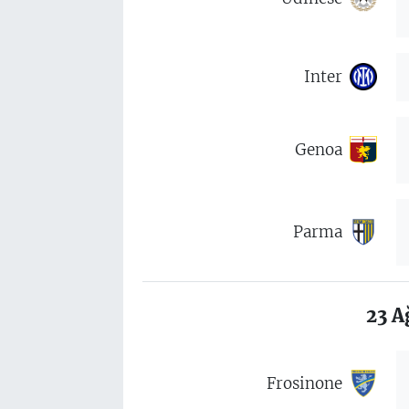
Inter
Genoa
Parma
23 A
Frosinone