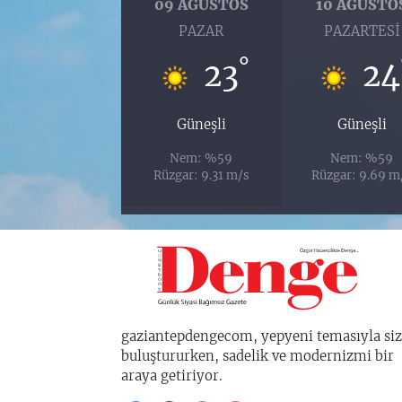
09 AĞUSTOS
10 AĞUSTO
PAZAR
PAZARTESI
°
23
24
Güneşli
Güneşli
Nem: %59
Nem: %59
Rüzgar: 9.31 m/s
Rüzgar: 9.69 m
gaziantepdengecom, yepyeni temasıyla siz
buluştururken, sadelik ve modernizmi bir
araya getiriyor.