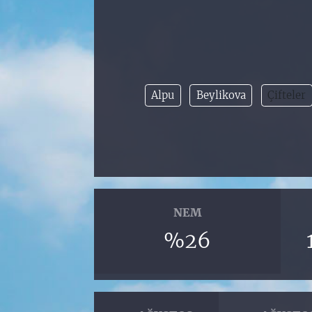
Alpu
Beylikova
Çifteler
NEM
%26