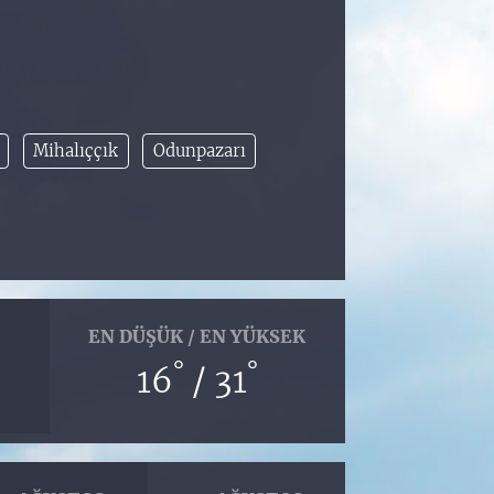
Mihalıççık
Odunpazarı
EN DÜŞÜK / EN YÜKSEK
°
°
16
/ 31