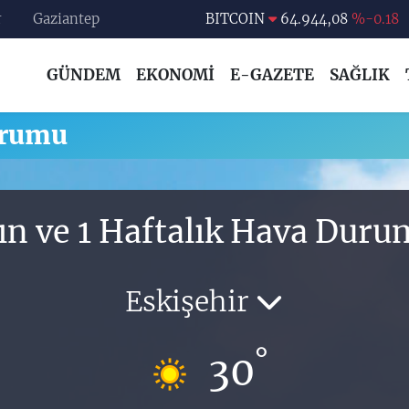
r
Gaziantep
BITCOIN
64.944,08
%-0.18
DOLAR
47,7436
%0.18
GÜNDEM
EKONOMİ
E-GAZETE
SAĞLIK
EURO
55,2510
%0.32
STERLİN
64,4811
%0.38
urumu
GRAM ALTIN
6660.55
%0.03
BİST100
13.779
%-14
ın ve 1 Haftalık Hava Dur
Eskişehir
°
30