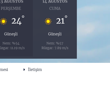
13 AĞUSTOS
14 AĞUSTOS
PERŞEMBE
CUMA
°
°
24
21
Güneşli
Güneşli
Nem: %54
Nem: %57
üzgar: 11.19 m/s
Rüzgar: 7.89 m/s
şmesi
İletişim