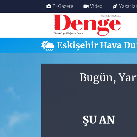
E-Gazete
Video
Yazarla
Nöbetçi Eczaneler
Hava Durumu
Eskişehir Hava D
Trafik Durumu
Süper Lig Puan Durumu ve Fikstür
Bugün, Yar
Tüm Manşetler
Son Dakika Haberleri
ŞU AN
Haber Arşivi