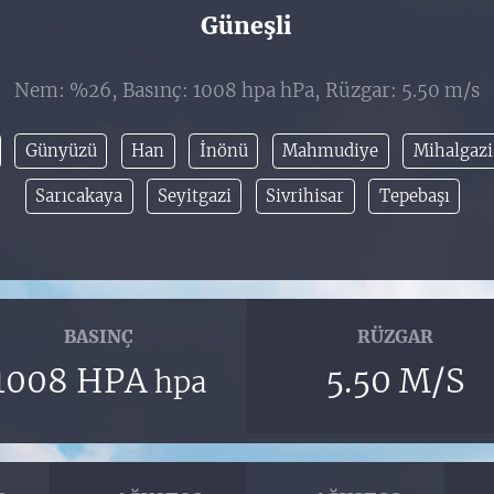
Güneşli
Nem: %26, Basınç: 1008 hpa hPa, Rüzgar: 5.50 m/s
Günyüzü
Han
İnönü
Mahmudiye
Mihalgazi
Sarıcakaya
Seyitgazi
Sivrihisar
Tepebaşı
BASINÇ
RÜZGAR
1008 HPA
5.50 M/S
hpa