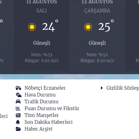
S
11 AĞUSTOS
12 AĞUSTOS
SALI
ÇARŞAMBA
°
°
°
24
25
Güneşli
Güneşli
Nem: %53
Nem: %52
/s
Rüzgar: 6.61 m/s
Rüzgar: 8.50 m/s
R
Nöbetçi Eczaneler
Gizlilik Sözle
Hava Durumu
Trafik Durumu
Puan Durumu ve Fikstür
Tüm Manşetler
leri
Son Dakika Haberleri
Haber Arşivi