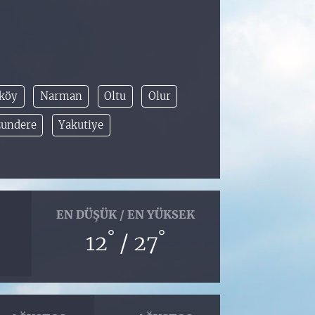
köy
Narman
Oltu
Olur
undere
Yakutiye
EN DÜŞÜK / EN YÜKSEK
°
°
12
/ 27