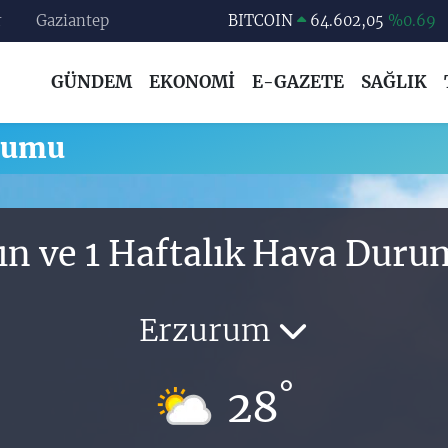
r
Gaziantep
BITCOIN
64.602,05
%0.69
DOLAR
47,6006
%0.06
GÜNDEM
EKONOMİ
E-GAZETE
SAĞLIK
EURO
55,0250
%0.02
STERLİN
64,2398
%0.2
rumu
GRAM ALTIN
6513.94
%0.32
BİST100
13.768
%48
ın ve 1 Haftalık Hava Dur
Erzurum
°
28