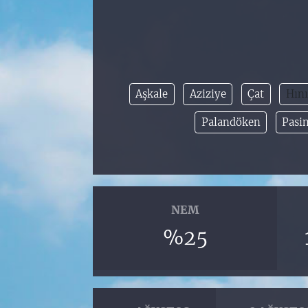
Aşkale
Aziziye
Çat
Hını
Palandöken
Pasin
NEM
%25