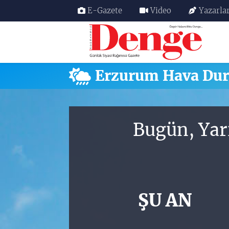
E-Gazete
Video
Yazarla
Nöbetçi Eczaneler
Hava Durumu
Erzurum Hava Du
Trafik Durumu
Süper Lig Puan Durumu ve Fikstür
Bugün, Yar
Tüm Manşetler
Son Dakika Haberleri
ŞU AN
Haber Arşivi