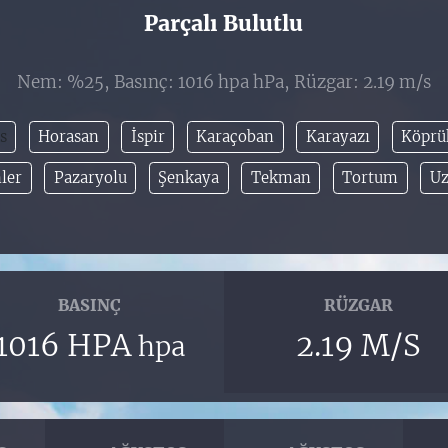
Parçalı Bulutlu
Nem: %25, Basınç: 1016 hpa hPa, Rüzgar: 2.19 m/s
s
Horasan
İspir
Karaçoban
Karayazı
Köprü
ler
Pazaryolu
Şenkaya
Tekman
Tortum
Uz
BASINÇ
RÜZGAR
1016 HPA
2.19 M/S
hpa