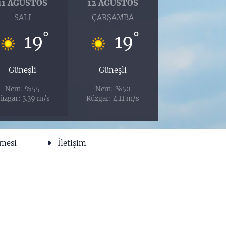
11 AĞUSTOS
12 AĞUSTOS
SALI
ÇARŞAMBA
°
°
19
19
Güneşli
Güneşli
Nem: %55
Nem: %50
üzgar: 3.39 m/s
Rüzgar: 4.11 m/s
şmesi
İletişim