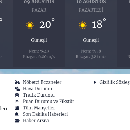
S
09 AĞUSTOS
10 AĞUSTOS
I
PAZAR
PAZARTESI
°
°
°
20
18
Güneşli
Güneşli
Nem: %49
Nem: %58
/s
Rüzgar: 6.00 m/s
Rüzgar: 3.81 m/s
R
Nöbetçi Eczaneler
Gizlilik Sözle
Hava Durumu
Trafik Durumu
Puan Durumu ve Fikstür
Tüm Manşetler
leri
Son Dakika Haberleri
Haber Arşivi