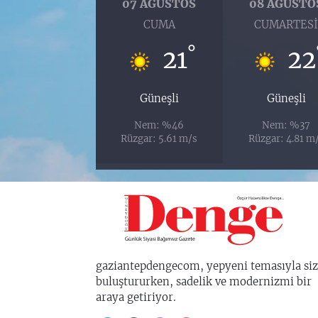
07 AĞUSTOS
08 AĞUSTO
CUMA
CUMARTES
°
21
22
Güneşli
Güneşli
Nem: %46
Nem: %37
Rüzgar: 5.61 m/s
Rüzgar: 4.81 m
gaziantepdengecom, yepyeni temasıyla siz
buluştururken, sadelik ve modernizmi bir
araya getiriyor.