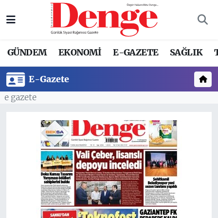
Nöbetçi Eczaneler
GÜNDEM
EKONOMİ
E-GAZETE
SAĞLIK
Hava Durumu
E-Gazete
Trafik Durumu
e gazete
Süper Lig Puan Durumu ve Fikstür
Tüm Manşetler
Son Dakika Haberleri
Haber Arşivi