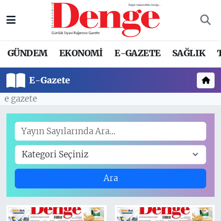
Nöbetçi Eczaneler
GÜNDEM
EKONOMİ
E-GAZETE
SAĞLIK
Hava Durumu
E-Gazete
Trafik Durumu
e gazete
Süper Lig Puan Durumu ve Fikstür
Tüm Manşetler
Son Dakika Haberleri
Ara
Haber Arşivi