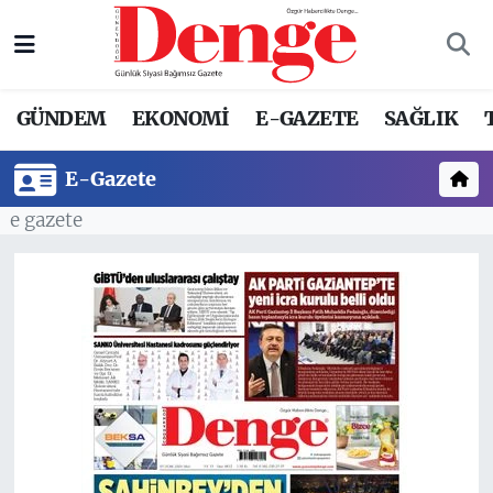
Nöbetçi Eczaneler
GÜNDEM
EKONOMİ
E-GAZETE
SAĞLIK
Hava Durumu
E-Gazete
Trafik Durumu
e gazete
Süper Lig Puan Durumu ve Fikstür
Tüm Manşetler
Son Dakika Haberleri
Haber Arşivi