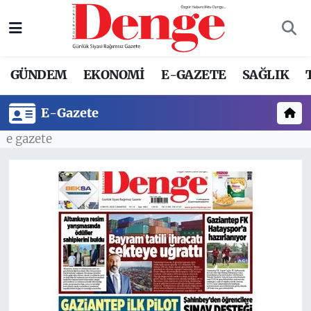
Nöbetçi Eczaneler
GÜNDEM
EKONOMİ
E-GAZETE
SAĞLIK
Hava Durumu
E-Gazete
Trafik Durumu
e gazete
Süper Lig Puan Durumu ve Fikstür
Tüm Manşetler
Son Dakika Haberleri
Haber Arşivi