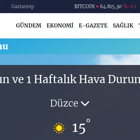
r
Gaziantep
BITCOIN
64.815,30
%-0.1
DOLAR
47,7436
%0.18
GÜNDEM
EKONOMİ
E-GAZETE
SAĞLIK
EURO
55,2510
%0.32
STERLİN
64,4811
%0.38
mu
GRAM ALTIN
6660.55
%0
BİST100
13.779
%-14
ın ve 1 Haftalık Hava Dur
Düzce
°
15