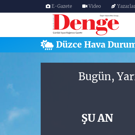
E-Gazete
Video
Yazarla
Nöbetçi Eczaneler
Hava Durumu
Düzce Hava Duru
Trafik Durumu
Süper Lig Puan Durumu ve Fikstür
Bugün, Yar
Tüm Manşetler
Son Dakika Haberleri
ŞU AN
Haber Arşivi