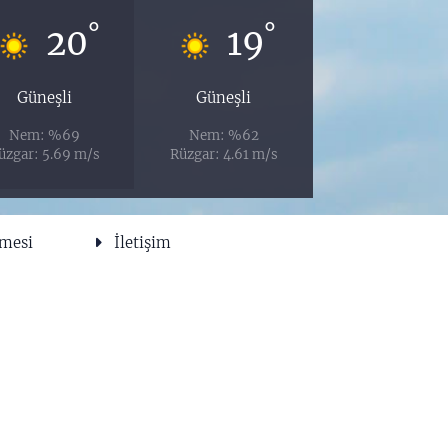
°
°
20
19
Güneşli
Güneşli
Nem: %69
Nem: %62
üzgar: 5.69 m/s
Rüzgar: 4.61 m/s
şmesi
İletişim