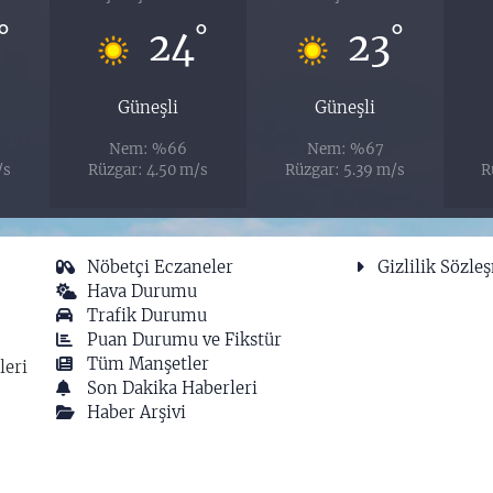
°
°
°
24
23
Güneşli
Güneşli
Nem: %66
Nem: %67
/s
Rüzgar: 4.50 m/s
Rüzgar: 5.39 m/s
R
Nöbetçi Eczaneler
Gizlilik Sözle
Hava Durumu
Trafik Durumu
Puan Durumu ve Fikstür
Tüm Manşetler
leri
Son Dakika Haberleri
Haber Arşivi