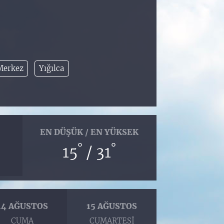
Merkez
Yığılca
EN DÜŞÜK / EN YÜKSEK
°
°
15
/ 31
14 AĞUSTOS
15 AĞUSTOS
CUMA
CUMARTESI