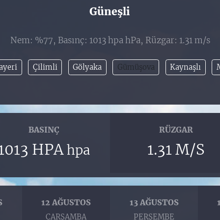
Güneşli
Nem: %77, Basınç: 1013 hpa hPa, Rüzgar: 1.31 m/s
yeri
Çilimli
Gölyaka
Gümüşova
Kaynaşlı
BASINÇ
RÜZGAR
1013 HPA
1.31 M/S
hpa
S
12 AĞUSTOS
13 AĞUSTOS
ÇARŞAMBA
PERŞEMBE