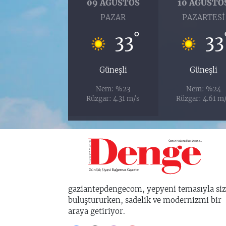
09 AĞUSTOS
10 AĞUSTO
PAZAR
PAZARTESI
°
33
33
Güneşli
Güneşli
Nem: %23
Nem: %24
Rüzgar: 4.31 m/s
Rüzgar: 4.61 m
gaziantepdengecom, yepyeni temasıyla siz
buluştururken, sadelik ve modernizmi bir
araya getiriyor.