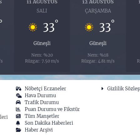
S
11 AĞUSTOS
12 AĞUSTOS
SALI
ÇARŞAMBA
°
°
°
33
33
Güneşli
Güneşli
Nem: %20
Nem: %18
/s
Rüzgar: 7.50 m/s
Rüzgar: 4.81 m/s
R
Nöbetçi Eczaneler
Gizlilik Sözle
Hava Durumu
Trafik Durumu
Puan Durumu ve Fikstür
Tüm Manşetler
leri
Son Dakika Haberleri
Haber Arşivi