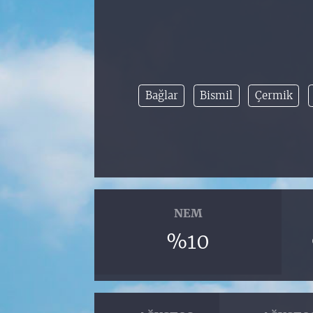
Bağlar
Bismil
Çermik
NEM
%10