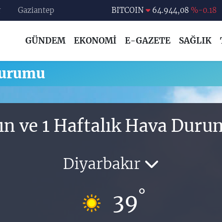
r
Gaziantep
BITCOIN
64.944,08
%-0.18
DOLAR
47,7436
%0.18
GÜNDEM
EKONOMİ
E-GAZETE
SAĞLIK
EURO
55,2510
%0.32
STERLİN
64,4811
%0.38
Durumu
GRAM ALTIN
6660.55
%0.03
BİST100
13.779
%-14
ın ve 1 Haftalık Hava Dur
Diyarbakır
°
39