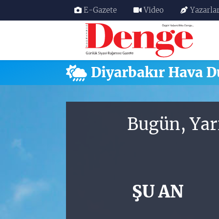
E-Gazete
Video
Yazarla
Nöbetçi Eczaneler
Hava Durumu
Diyarbakır Hava 
Trafik Durumu
Süper Lig Puan Durumu ve Fikstür
Bugün, Yar
Tüm Manşetler
Son Dakika Haberleri
ŞU AN
Haber Arşivi