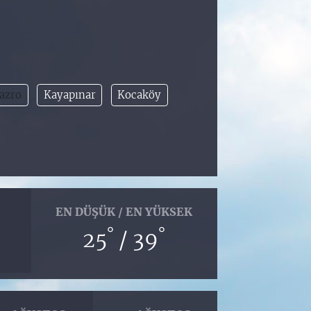
azro
Kayapınar
Kocaköy
EN DÜŞÜK / EN YÜKSEK
°
°
25
/ 39