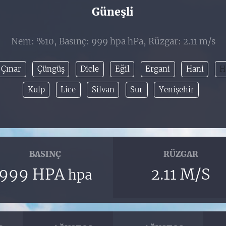
Güneşli
Nem: %10, Basınç: 999 hpa hPa, Rüzgar: 2.11 m/s
Çınar
Çüngüş
Dicle
Eğil
Ergani
Hani
H
Kulp
Lice
Silvan
Sur
Yenişehir
BASINÇ
RÜZGAR
999 HPA
2.11 M/S
hpa