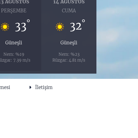
13 AĞUSTOS
14 AĞUSTOS
PERŞEMBE
CUMA
°
°
33
32
Güneşli
Güneşli
Nem: %19
Nem: %23
üzgar: 7.39 m/s
Rüzgar: 4.81 m/s
şmesi
İletişim