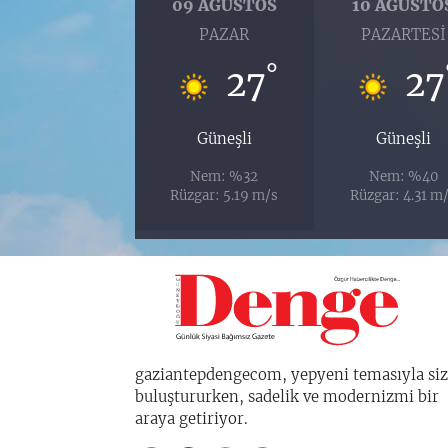
09 AĞUSTOS
10 AĞUSTO
PAZAR
PAZARTESI
°
27
27
Güneşli
Güneşli
Nem: %32
Nem: %40
Rüzgar: 5.19 m/s
Rüzgar: 4.31 m
gaziantepdengecom, yepyeni temasıyla siz
buluştururken, sadelik ve modernizmi bir
araya getiriyor.