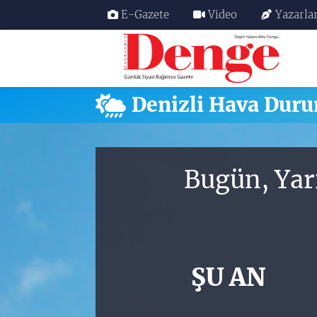
E-Gazete
Video
Yazarla
Nöbetçi Eczaneler
Hava Durumu
Denizli Hava Dur
Trafik Durumu
Süper Lig Puan Durumu ve Fikstür
Bugün, Yar
Tüm Manşetler
Son Dakika Haberleri
ŞU AN
Haber Arşivi