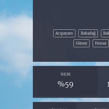
Acıpayam
Babadağ
Ba
Güney
Honaz
NEM
%59