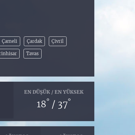
Çameli
Çardak
Çivril
rinhisar
Tavas
EN DÜŞÜK / EN YÜKSEK
°
°
18
/ 37