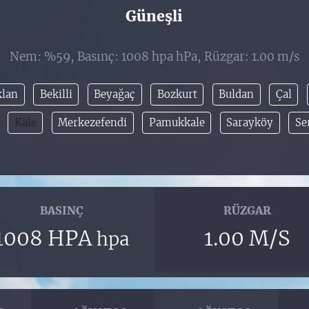
Güneşli
Nem: %59, Basınç: 1008 hpa hPa, Rüzgar: 1.00 m/s
klan
Bekilli
Beyağaç
Bozkurt
Buldan
Çal
Kale
Merkezefendi
Pamukkale
Sarayköy
Se
BASINÇ
RÜZGAR
1008 HPA
1.00 M/S
hpa