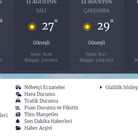
S
11 AĞUSTOS
12 AĞUSTOS
SALI
ÇARŞAMBA
°
°
°
27
29
Güneşli
Güneşli
Nem: %29
Nem: %27
/s
Rüzgar: 3.00 m/s
Rüzgar: 4.69 m/s
R
Nöbetçi Eczaneler
Gizlilik Sözle
Hava Durumu
Trafik Durumu
Puan Durumu ve Fikstür
Tüm Manşetler
leri
Son Dakika Haberleri
Haber Arşivi