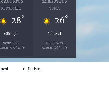
13 AĞUSTOS
14 AĞUSTOS
PERŞEMBE
CUMA
°
°
28
26
Güneşli
Güneşli
Nem: %29
Nem: %28
üzgar: 6.69 m/s
Rüzgar: 3.39 m/s
şmesi
İletişim