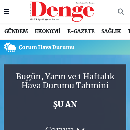
Nöbetçi Eczaneler
GÜNDEM
EKONOMİ
E-GAZETE
SAĞLIK
Hava Durumu
Çorum Hava Durumu
Trafik Durumu
Süper Lig Puan Durumu ve Fikstür
Bugün, Yarın ve 1 Haftalık
Tüm Manşetler
Hava Durumu Tahmini
Son Dakika Haberleri
ŞU AN
Haber Arşivi
Çorum