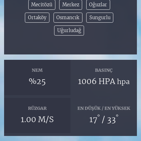
Mecitözü
Merkez
Oğuzlar
Ortaköy
Osmancık
Sungurlu
Uğurludağ
NEM
BASINÇ
%25
1006 HPA
hpa
RÜZGAR
EN DÜŞÜK / EN YÜKSEK
°
°
1.00 M/S
17
/ 33