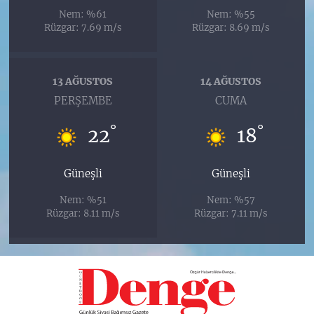
Nem: %61
Nem: %55
Rüzgar: 7.69 m/s
Rüzgar: 8.69 m/s
13 AĞUSTOS
14 AĞUSTOS
PERŞEMBE
CUMA
°
°
22
18
Güneşli
Güneşli
Nem: %51
Nem: %57
Rüzgar: 8.11 m/s
Rüzgar: 7.11 m/s