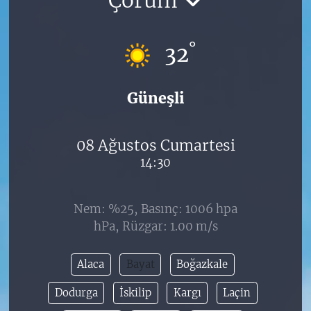
°
32
Güneşli
08 Ağustos Cumartesi
14:30
Nem: %25, Basınç: 1006 hpa
hPa, Rüzgar: 1.00 m/s
Alaca
Bayat
Boğazkale
Dodurga
İskilip
Kargı
Laçin