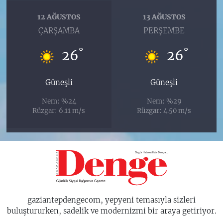
12 AĞUSTOS
13 AĞUSTOS
ÇARŞAMBA
PERŞEMBE
°
°
26
26
Güneşli
Güneşli
Nem: %24
Nem: %29
Rüzgar: 6.11 m/s
Rüzgar: 4.50 m/s
gaziantepdengecom, yepyeni temasıyla sizleri
buluştururken, sadelik ve modernizmi bir araya getiriyor.