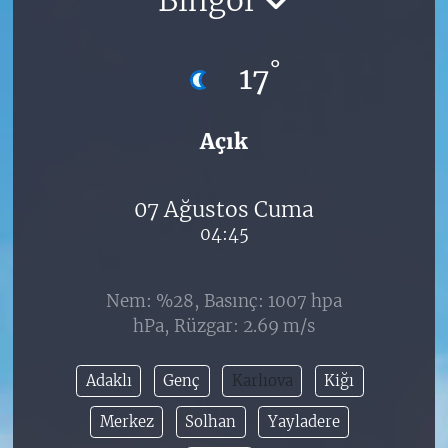
°
17
Açık
07 Ağustos Cuma
04:45
Nem: %28, Basınç: 1007 hpa
hPa, Rüzgar: 2.69 m/s
Adaklı
Genç
Karlıova
Kiğı
Merkez
Solhan
Yayladere