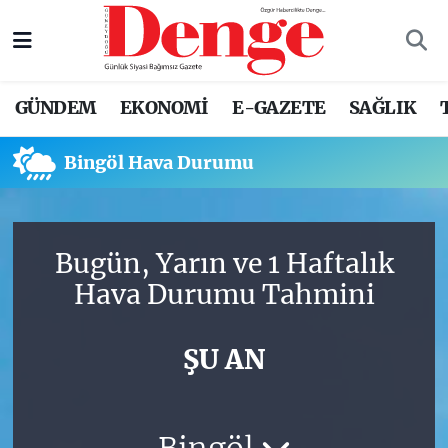
Nöbetçi Eczaneler
GÜNDEM
EKONOMİ
E-GAZETE
SAĞLIK
Hava Durumu
Bingöl Hava Durumu
Trafik Durumu
Süper Lig Puan Durumu ve Fikstür
Bugün, Yarın ve 1 Haftalık
Tüm Manşetler
Hava Durumu Tahmini
Son Dakika Haberleri
ŞU AN
Haber Arşivi
Bingöl