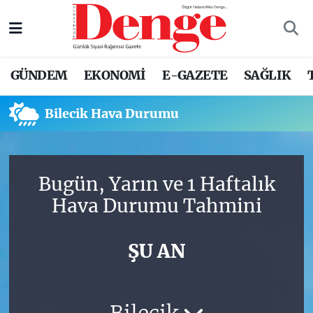
Nöbetçi Eczaneler
GÜNDEM
EKONOMİ
E-GAZETE
SAĞLIK
Hava Durumu
Bilecik Hava Durumu
Trafik Durumu
Süper Lig Puan Durumu ve Fikstür
Bugün, Yarın ve 1 Haftalık
Tüm Manşetler
Hava Durumu Tahmini
Son Dakika Haberleri
ŞU AN
Haber Arşivi
Bilecik