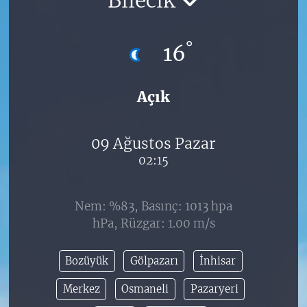
°
16
Açık
09 Ağustos Pazar
02:15
Nem: %83, Basınç: 1013 hpa
hPa, Rüzgar: 1.00 m/s
Bozüyük
Gölpazarı
İnhisar
Merkez
Osmaneli
Pazaryeri