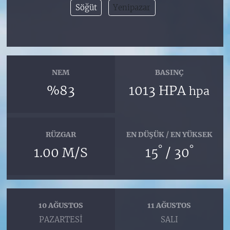
Söğüt
Yenipazar
NEM
BASINÇ
%83
1013 HPA
hpa
RÜZGAR
EN DÜŞÜK / EN YÜKSEK
°
°
1.00 M/S
15
/ 30
10 AĞUSTOS
11 AĞUSTOS
PAZARTESI
SALI