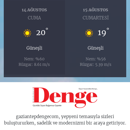
14 AĞUSTOS
15 AĞUSTOS
CUMA
CUMARTESI
°
°
20
19
Güneşli
Güneşli
Nem: %60
Nem: %56
Rüzgar: 8.61 m/s
Rüzgar: 5.39 m/s
gaziantepdengecom, yepyeni temasıyla sizleri
buluştururken, sadelik ve modernizmi bir araya getiriyor.