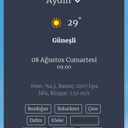
°
29
Güneşli
08 Ağustos Cumartesi
09:00
Nem: %43, Basınç: 1007 hpa
hPa, Rüzgar: 1.50 m/s
Bozdoğan
Buharkent
Çine
Didim
Efeler
Germencik