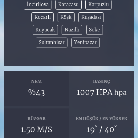
İncirliova
Karacasu
Karpuzlu
Koçarlı
Köşk
Kuşadası
Kuyucak
Nazilli
Söke
Sultanhisar
Yenipazar
NEM
BASINÇ
%43
1007 HPA
hpa
RÜZGAR
EN DÜŞÜK / EN YÜKSEK
°
°
1.50 M/S
19
/ 40