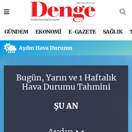
Nöbetçi Eczaneler
GÜNDEM
EKONOMİ
E-GAZETE
SAĞLIK
Hava Durumu
Aydın Hava Durumu
Trafik Durumu
Süper Lig Puan Durumu ve Fikstür
Bugün, Yarın ve 1 Haftalık
Tüm Manşetler
Hava Durumu Tahmini
Son Dakika Haberleri
ŞU AN
Haber Arşivi
Aydın