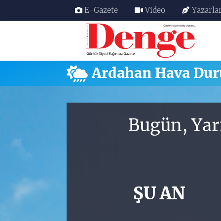
E-Gazete
Video
Yazarla
Nöbetçi Eczaneler
Hava Durumu
Ardahan Hava Du
Trafik Durumu
Süper Lig Puan Durumu ve Fikstür
Bugün, Yar
Tüm Manşetler
Son Dakika Haberleri
ŞU AN
Haber Arşivi