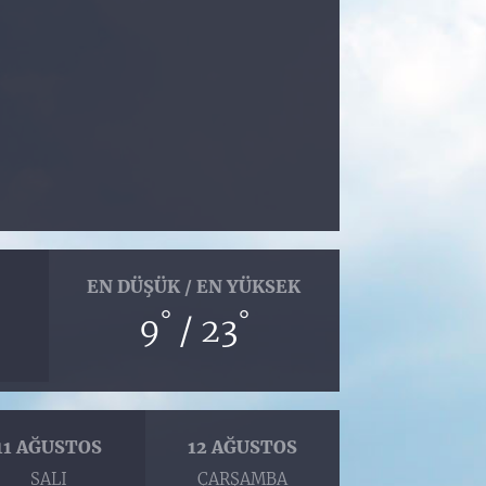
EN DÜŞÜK / EN YÜKSEK
°
°
9
/ 23
11 AĞUSTOS
12 AĞUSTOS
SALI
ÇARŞAMBA