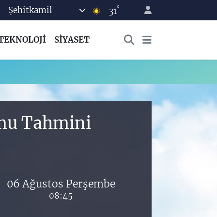
°
Şehitkamil
31
TEKNOLOJİ
SİYASET
umu Tahmini
06 Ağustos Perşembe
08:45