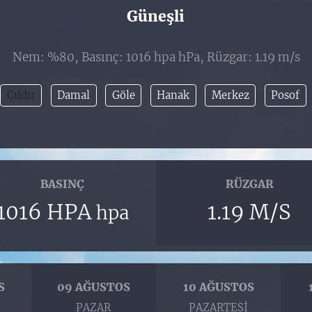
Güneşli
Nem: %80, Basınç: 1016 hpa hPa, Rüzgar: 1.19 m/s
Çıldır
Damal
Göle
Hanak
Merkez
Posof
BASINÇ
RÜZGAR
1016 HPA
1.19 M/S
hpa
S
09 AĞUSTOS
10 AĞUSTOS
I
PAZAR
PAZARTESI