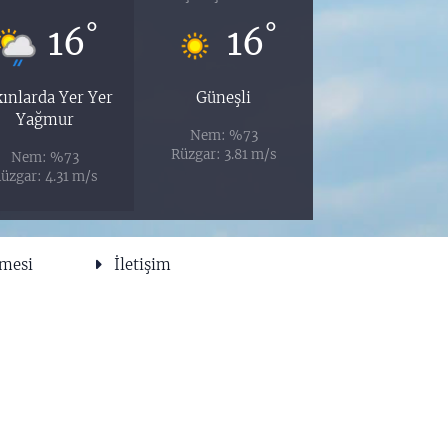
°
°
16
16
ınlarda Yer Yer
Güneşli
Yağmur
Nem: %73
Rüzgar: 3.81 m/s
Nem: %73
üzgar: 4.31 m/s
şmesi
İletişim