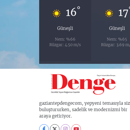
°
16
17
Güneşli
Güneşli
Nem: %66
Nem: %65
Rüzgar: 4.50 m/s
Rüzgar: 3.69 m
gaziantepdengecom, yepyeni temasıyla siz
buluştururken, sadelik ve modernizmi bir
araya getiriyor.