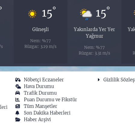
°
°
°
15
15
Güneşli
Yakınlarda Yer Yer
Yak
Yağmur
Nem: %77
/s
Rüzgar: 3.19 m/s
Nem: %77
Rüzgar: 3.31 m/s
R
Nöbetçi Eczaneler
Gizlilik Sözle
Hava Durumu
Trafik Durumu
Puan Durumu ve Fikstür
Tüm Manşetler
leri
Son Dakika Haberleri
Haber Arşivi