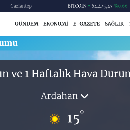
r
Gaziantep
BITCOIN
64.475,47
%0.66
DOLAR
47,5971
%0.05
GÜNDEM
EKONOMİ
E-GAZETE
SAĞLIK
EURO
55,1336
%0.18
STERLİN
64,2534
%0.22
rumu
GRAM ALTIN
6518.23
%0.39
BİST100
13.703
%0
ın ve 1 Haftalık Hava Dur
Ardahan
°
15