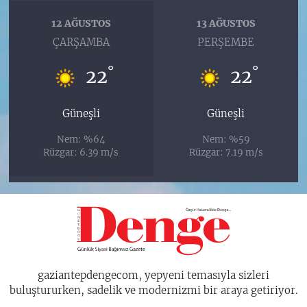
12 AĞUSTOS
13 AĞUSTOS
ÇARŞAMBA
PERŞEMBE
°
°
22
22
Güneşli
Güneşli
Nem: %64
Nem: %59
Rüzgar: 6.39 m/s
Rüzgar: 7.19 m/s
gaziantepdengecom, yepyeni temasıyla sizleri
buluştururken, sadelik ve modernizmi bir araya getiriyor.