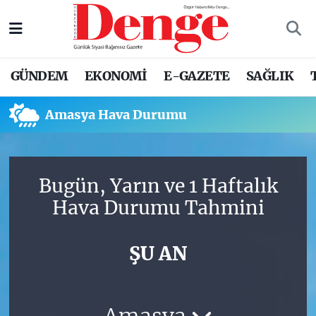
Nöbetçi Eczaneler
GÜNDEM
EKONOMİ
E-GAZETE
SAĞLIK
Hava Durumu
Amasya Hava Durumu
Trafik Durumu
Süper Lig Puan Durumu ve Fikstür
Bugün, Yarın ve 1 Haftalık
Tüm Manşetler
Hava Durumu Tahmini
Son Dakika Haberleri
ŞU AN
Haber Arşivi
Amasya