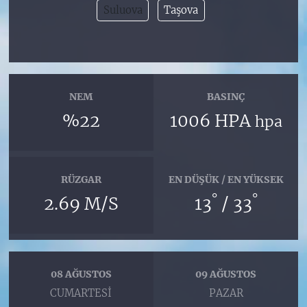
Suluova
Taşova
NEM
BASINÇ
%22
1006 HPA
hpa
RÜZGAR
EN DÜŞÜK / EN YÜKSEK
°
°
2.69 M/S
13
/ 33
08 AĞUSTOS
09 AĞUSTOS
CUMARTESI
PAZAR