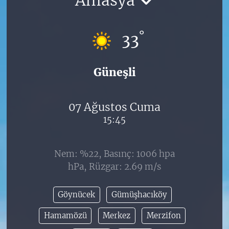
°
33
Güneşli
07 Ağustos Cuma
15:45
Nem: %22, Basınç: 1006 hpa
hPa, Rüzgar: 2.69 m/s
Göynücek
Gümüşhacıköy
Hamamözü
Merkez
Merzifon