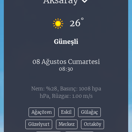
°
26
Güneşli
08 Ağustos Cumartesi
08:30
Nem: %28, Basınç: 1008 hpa
hPa, Rüzgar: 1.00 m/s
Ağaçören
Eskil
Gülağaç
Güzelyurt
Merkez
Ortaköy