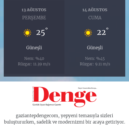
13 AĞUSTOS
14 AĞUSTOS
PERŞEMBE
CUMA
°
°
25
22
Güneşli
Güneşli
Nem: %40
Nem: %45
Rüzgar: 11.39 m/s
Rüzgar: 9.11 m/s
gaziantepdengecom, yepyeni temasıyla sizleri
buluştururken, sadelik ve modernizmi bir araya getiriyor.