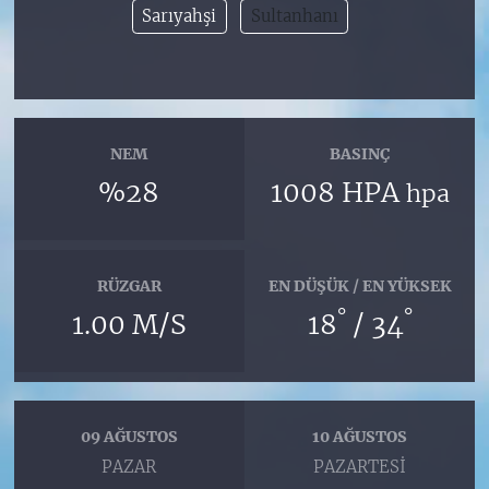
Sarıyahşi
Sultanhanı
NEM
BASINÇ
%28
1008 HPA
hpa
RÜZGAR
EN DÜŞÜK / EN YÜKSEK
°
°
1.00 M/S
18
/ 34
09 AĞUSTOS
10 AĞUSTOS
PAZAR
PAZARTESI