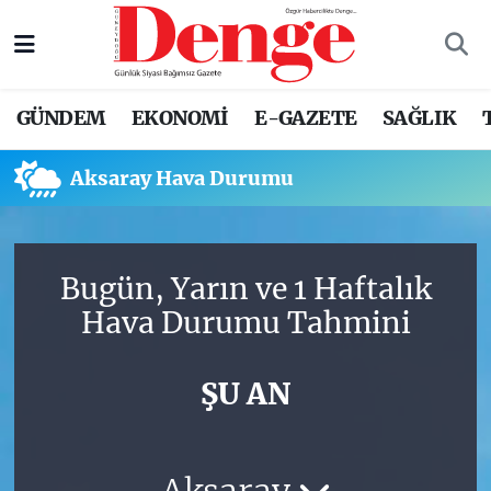
Nöbetçi Eczaneler
GÜNDEM
EKONOMİ
E-GAZETE
SAĞLIK
Hava Durumu
Aksaray Hava Durumu
Trafik Durumu
Süper Lig Puan Durumu ve Fikstür
Bugün, Yarın ve 1 Haftalık
Tüm Manşetler
Hava Durumu Tahmini
Son Dakika Haberleri
ŞU AN
Haber Arşivi
Aksaray