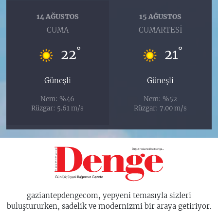
14 AĞUSTOS
15 AĞUSTOS
CUMA
CUMARTESI
°
°
22
21
Güneşli
Güneşli
Nem: %46
Nem: %52
Rüzgar: 5.61 m/s
Rüzgar: 7.00 m/s
gaziantepdengecom, yepyeni temasıyla sizleri
buluştururken, sadelik ve modernizmi bir araya getiriyor.