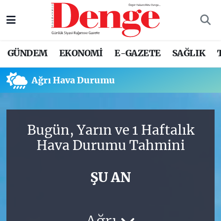
Nöbetçi Eczaneler
GÜNDEM
EKONOMİ
E-GAZETE
SAĞLIK
Hava Durumu
Ağrı Hava Durumu
Trafik Durumu
Süper Lig Puan Durumu ve Fikstür
Bugün, Yarın ve 1 Haftalık
Tüm Manşetler
Hava Durumu Tahmini
Son Dakika Haberleri
ŞU AN
Haber Arşivi
Ağrı