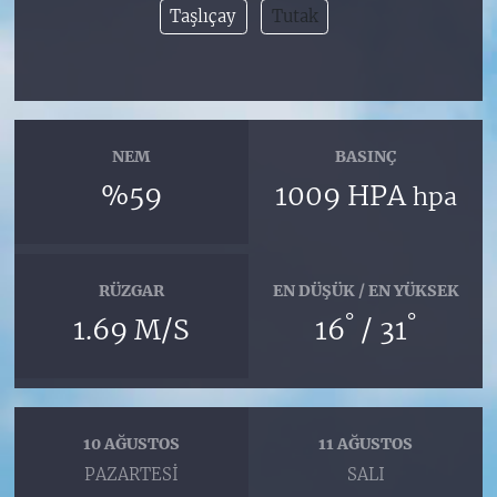
Taşlıçay
Tutak
NEM
BASINÇ
%59
1009 HPA
hpa
RÜZGAR
EN DÜŞÜK / EN YÜKSEK
°
°
1.69 M/S
16
/ 31
10 AĞUSTOS
11 AĞUSTOS
PAZARTESI
SALI