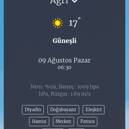
°
17
Güneşli
09 Ağustos Pazar
06:30
Nem: %59, Basınç: 1009 hpa
hPa, Rüzgar: 1.69 m/s
Diyadin
Doğubayazıt
Eleşkirt
Hamur
Merkez
Patnos