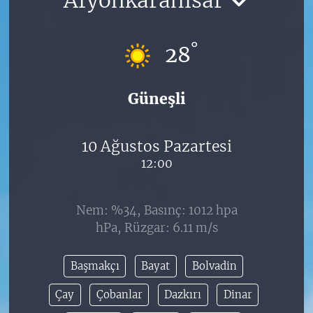
°
28
Güneşli
10 Ağustos Pazartesi
12:00
Nem: %34, Basınç: 1012 hpa
hPa, Rüzgar: 6.11 m/s
Başmakçı
Bayat
Bolvadin
Çay
Çobanlar
Dazkırı
Dinar