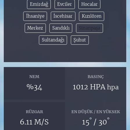
Emirdağ
Evciler
Hocalar
İhsaniye
İscehisar
Kızılören
Merkez
Sandıklı
Sinanpaşa
Sultandağı
Şuhut
NEM
BASINÇ
%34
1012 HPA
hpa
RÜZGAR
EN DÜŞÜK / EN YÜKSEK
°
°
6.11 M/S
15
/ 30