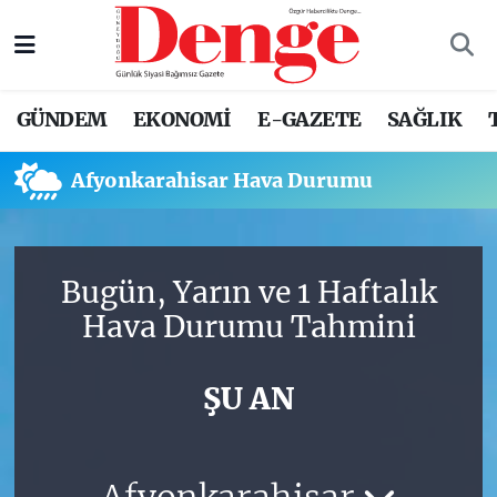
Nöbetçi Eczaneler
GÜNDEM
EKONOMİ
E-GAZETE
SAĞLIK
Hava Durumu
Afyonkarahisar Hava Durumu
Trafik Durumu
Süper Lig Puan Durumu ve Fikstür
Bugün, Yarın ve 1 Haftalık
Tüm Manşetler
Hava Durumu Tahmini
Son Dakika Haberleri
ŞU AN
Haber Arşivi
Afyonkarahisar