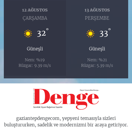
12 AĞUSTOS
13 AĞUSTOS
ÇARŞAMBA
PERŞEMBE
°
°
32
33
Güneşli
Güneşli
Nem: %19
Nem: %21
Rüzgar: 9.39 m/s
Rüzgar: 5.39 m/s
gaziantepdengecom, yepyeni temasıyla sizleri
buluştururken, sadelik ve modernizmi bir araya getiriyor.