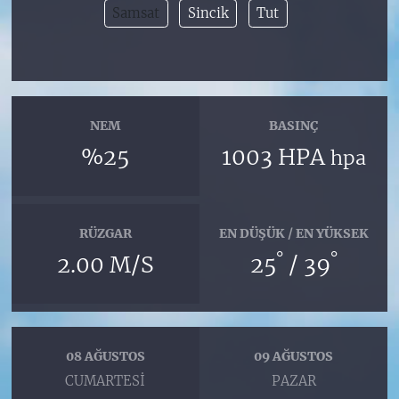
Samsat
Sincik
Tut
NEM
BASINÇ
%25
1003 HPA
hpa
RÜZGAR
EN DÜŞÜK / EN YÜKSEK
°
°
2.00 M/S
25
/ 39
08 AĞUSTOS
09 AĞUSTOS
CUMARTESI
PAZAR