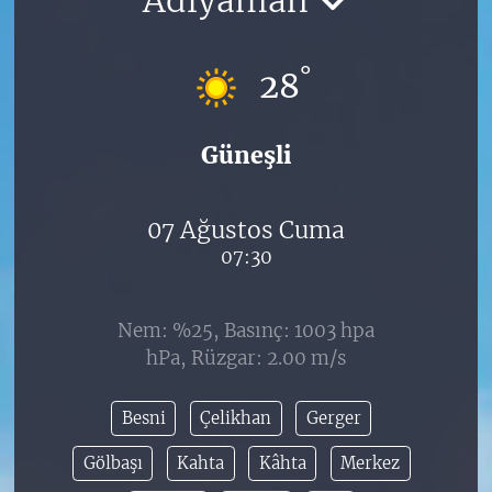
°
28
Güneşli
07 Ağustos Cuma
07:30
Nem: %25, Basınç: 1003 hpa
hPa, Rüzgar: 2.00 m/s
Besni
Çelikhan
Gerger
Gölbaşı
Kahta
Kâhta
Merkez