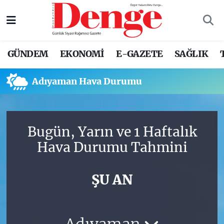
Nöbetçi Eczaneler
GÜNDEM
EKONOMİ
E-GAZETE
SAĞLIK
Hava Durumu
Adıyaman Hava Durumu
Trafik Durumu
Süper Lig Puan Durumu ve Fikstür
Bugün, Yarın ve 1 Haftalık
Tüm Manşetler
Hava Durumu Tahmini
Son Dakika Haberleri
ŞU AN
Haber Arşivi
Adıyaman