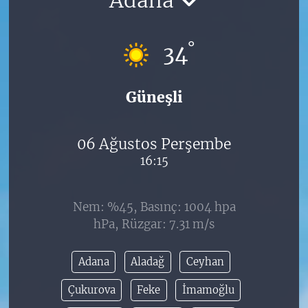
°
34
Güneşli
06 Ağustos Perşembe
16:15
Nem: %45, Basınç: 1004 hpa
hPa, Rüzgar: 7.31 m/s
Adana
Aladağ
Ceyhan
Çukurova
Feke
İmamoğlu