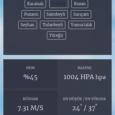
Karaisalı
Karataş
Kozan
Pozantı
Saimbeyli
Sarıçam
Seyhan
Tufanbeyli
Yumurtalık
Yüreğir
NEM
BASINÇ
%45
1004 HPA
hpa
RÜZGAR
EN DÜŞÜK / EN YÜKSEK
°
°
7.31 M/S
24
/ 37