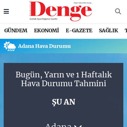
Nöbetçi Eczaneler
GÜNDEM
EKONOMİ
E-GAZETE
SAĞLIK
Hava Durumu
Adana Hava Durumu
Trafik Durumu
Süper Lig Puan Durumu ve Fikstür
Bugün, Yarın ve 1 Haftalık
Tüm Manşetler
Hava Durumu Tahmini
Son Dakika Haberleri
ŞU AN
Haber Arşivi
Adana