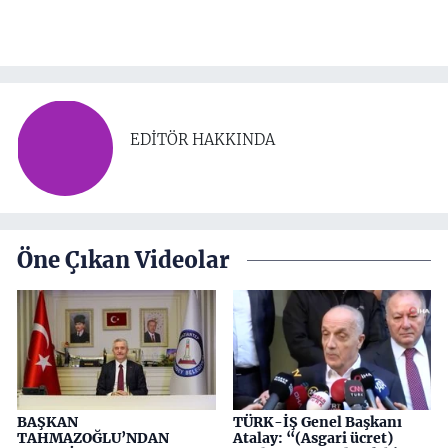
EDITÖR HAKKINDA
Öne Çıkan Videolar
BAŞKAN
TÜRK-İŞ Genel Başkanı
TAHMAZOĞLU’NDAN
Atalay: “(Asgari ücret)