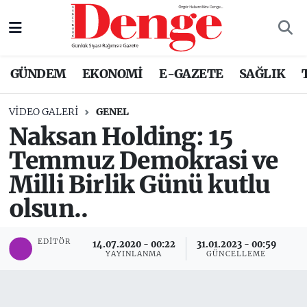
Nöbetçi Eczaneler
GÜNDEM
EKONOMİ
E-GAZETE
SAĞLIK
Hava Durumu
VIDEO GALERI
GENEL
Trafik Durumu
Naksan Holding: 15
Temmuz Demokrasi ve
Süper Lig Puan Durumu ve Fikstür
Milli Birlik Günü kutlu
Tüm Manşetler
olsun..
Son Dakika Haberleri
EDITÖR
14.07.2020 - 00:22
31.01.2023 - 00:59
YAYINLANMA
GÜNCELLEME
Haber Arşivi