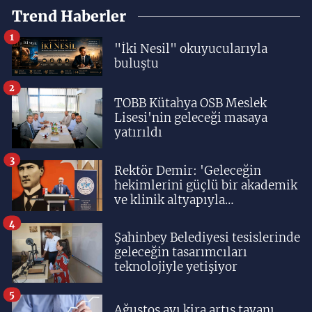
Trend Haberler
1
"İki Nesil" okuyucularıyla
buluştu
2
TOBB Kütahya OSB Meslek
Lisesi'nin geleceği masaya
yatırıldı
3
Rektör Demir: 'Geleceğin
hekimlerini güçlü bir akademik
ve klinik altyapıyla
yetiştiriyoruz'
4
Şahinbey Belediyesi tesislerinde
geleceğin tasarımcıları
teknolojiyle yetişiyor
5
Ağustos ayı kira artış tavanı