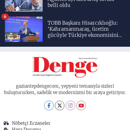
belli oldu
6
TOBB Başkanı Hisarcıklıoğlu:
'Kahramanmaraş, üretim
gücüyle Türkiye ekonomisinin
lokomotif şehirlerinden
birisidir'
gaziantepdengecom, yepyeni temasıyla sizleri
buluştururken, sadelik ve modernizmi bir araya getiriyor.
Nöbetçi Eczaneler
Hava Durumu