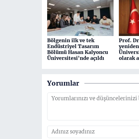
Bölgenin ilk ve tek
Prof. D
Endüstriyel Tasarım
yenide
Bölümü Hasan Kalyoncu
Ünivers
Üniversitesi'nde açıldı
olarak 
Yorumlar