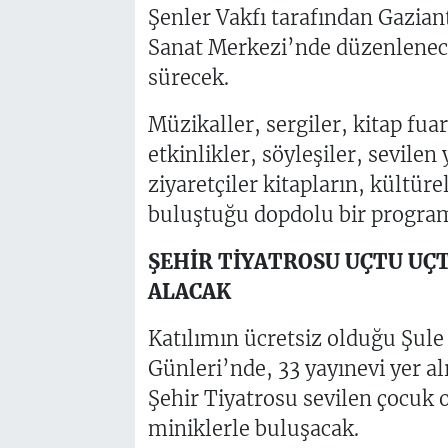
Şenler Vakfı tarafından Gazian
Sanat Merkezi’nde düzenlenece
sürecek.
Müzikaller, sergiler, kitap fuarı
etkinlikler, söyleşiler, sevilen
ziyaretçiler kitapların, kültüre
buluştuğu dopdolu bir progra
ŞEHİR TİYATROSU UÇTU UÇ
ALACAK
Katılımın ücretsiz olduğu Şule
Günleri’nde, 33 yayınevi yer a
Şehir Tiyatrosu sevilen çocuk
miniklerle buluşacak.