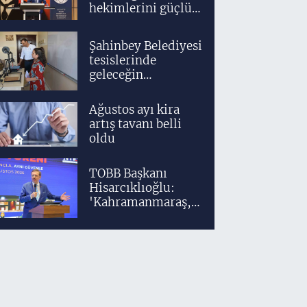
hekimlerini güçlü
bir akademik ve
klinik altyapıyla
Şahinbey Belediyesi
yetiştiriyoruz'
tesislerinde
geleceğin
tasarımcıları
teknolojiyle
Ağustos ayı kira
yetişiyor
artış tavanı belli
oldu
TOBB Başkanı
Hisarcıklıoğlu:
'Kahramanmaraş,
üretim gücüyle
Türkiye
ekonomisinin
lokomotif
şehirlerinden
birisidir'