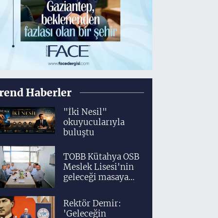
rend Haberler
"İki Nesil"
okuyucularıyla
buluştu
TOBB Kütahya OSB
Meslek Lisesi'nin
geleceği masaya
yatırıldı
Rektör Demir:
'Geleceğin