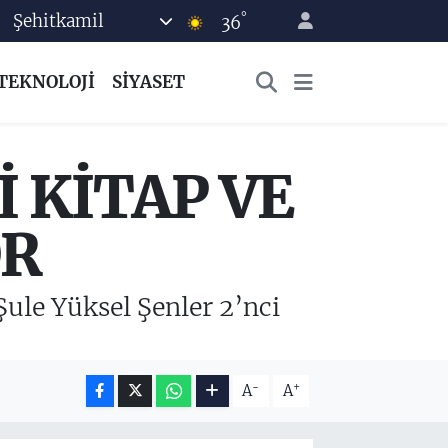
°
Şehitkamil
36
TEKNOLOJİ
SİYASET
İ KİTAP VE
OR
ule Yüksel Şenler 2’nci
-
+
A
A