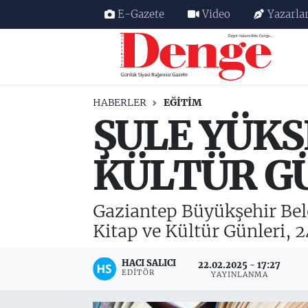
E-Gazete
Video
Yazarla
Nöbetçi Eczaneler
Hava Durumu
HABERLER
EĞITIM
ŞULE YÜKS
Trafik Durumu
Süper Lig Puan Durumu ve Fikstür
KÜLTÜR G
Tüm Manşetler
Gaziantep Büyükşehir Bele
Son Dakika Haberleri
Kitap ve Kültür Günleri, 2
Haber Arşivi
HACI SALICI
22.02.2025 - 17:27
EDITÖR
YAYINLANMA