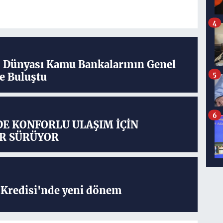
4
ş Dünyası Kamu Bankalarının Genel
5
e Buluştu
6
DE KONFORLU ULAŞIM İÇİN
R SÜRÜYOR
Kredisi'nde yeni dönem