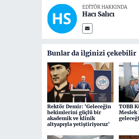
EDITÖR HAKKINDA
Hacı Salıcı
Bunlar da ilginizi çekebilir
Rektör Demir: 'Geleceğin
TOBB K
hekimlerini güçlü bir
Meslek 
akademik ve klinik
geleceği
altyapıyla yetiştiriyoruz'