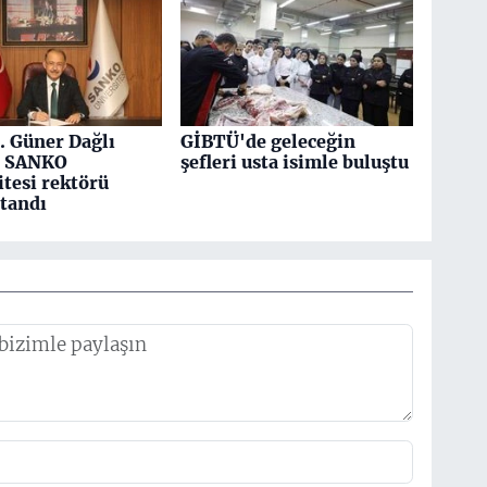
r. Güner Dağlı
GİBTÜ'de geleceğin
n SANKO
şefleri usta isimle buluştu
itesi rektörü
atandı