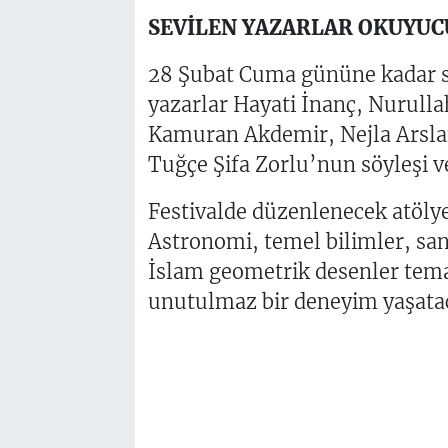
SEVİLEN YAZARLAR OKUYUC
28 Şubat Cuma gününe kadar sü
yazarlar Hayati İnanç, Nurull
Kamuran Akdemir, Nejla Arslan
Tuğçe Şifa Zorlu’nun söyleşi v
Festivalde düzenlenecek atölyel
Astronomi, temel bilimler, sana
İslam geometrik desenler temal
unutulmaz bir deneyim yaşata