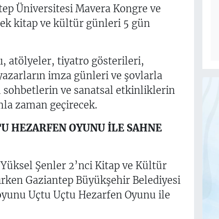
tep Üniversitesi Mavera Kongre ve
k kitap ve kültür günleri 5 gün
, atölyeler, tiyatro gösterileri,
 yazarların imza günleri ve şovlarla
l sohbetlerin ve sanatsal etkinliklerin
mla zaman geçirecek.
TU HEZARFEN OYUNU İLE SAHNE
 Yüksel Şenler 2’nci Kitap ve Kültür
lırken Gaziantep Büyükşehir Belediyesi
 oyunu Uçtu Uçtu Hezarfen Oyunu ile