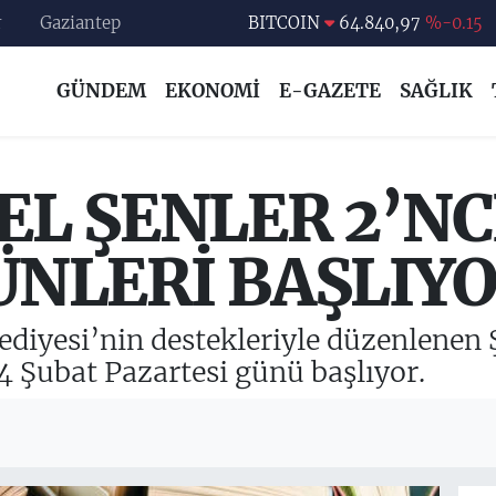
r
Gaziantep
DOLAR
47,7436
%0.18
EURO
55,2510
%0.32
GÜNDEM
EKONOMİ
E-GAZETE
SAĞLIK
STERLİN
64,4811
%0.38
GRAM ALTIN
6660.55
%0
BİST100
13.779
%-14
EL ŞENLER 2’NC
BITCOIN
64.840,97
%-0.15
ÜNLERİ BAŞLIY
diyesi’nin destekleriyle düzenlenen Ş
4 Şubat Pazartesi günü başlıyor.