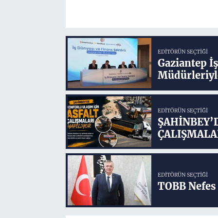
EDITÖRÜN SEÇTIĞI
Gaziantep İ
Müdürleriyl
EDITÖRÜN SEÇTIĞI
ŞAHİNBEY’
ÇALIŞMALA
EDITÖRÜN SEÇTIĞI
TOBB Nefes 