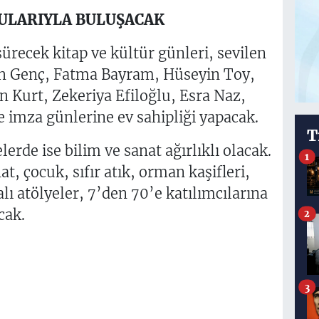
ULARIYLA BULUŞACAK
recek kitap ve kültür günleri, sevilen
ah Genç, Fatma Bayram, Hüseyin Toy,
 Kurt, Zekeriya Efiloğlu, Esra Naz,
e imza günlerine ev sahipliği yapacak.
T
erde ise bilim ve sanat ağırlıklı olacak.
1
t, çocuk, sıfır atık, orman kaşifleri,
ı atölyeler, 7’den 70’e katılımcılarına
cak.
2
3